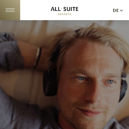
DE
EN
NL
Apartments
Angebote
10
Gründe
Lage
&
Webcam
Galerie