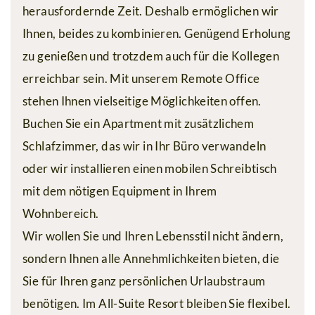
mit
herausfordernde Zeit. Deshalb ermöglichen wir
Freunden
Ihnen, beides zu kombinieren. Genügend Erholung
zu genießen und trotzdem auch für die Kollegen
Remote
erreichbar sein. Mit unserem Remote Office
Office
stehen Ihnen vielseitige Möglichkeiten offen.
Sommerurlaub
Buchen Sie ein Apartment mit zusätzlichem
Winterurlaub
Schlafzimmer, das wir in Ihr Büro verwandeln
oder wir installieren einen mobilen Schreibtisch
Silvretta
mit dem nötigen Equipment in Ihrem
Card
Wohnbereich.
Premium
Wir wollen Sie und Ihren Lebensstil nicht ändern,
Silvretta-
sondern Ihnen alle Annehmlichkeiten bieten, die
Sie für Ihren ganz persönlichen Urlaubstraum
Bielerhöhe
benötigen. Im All-Suite Resort bleiben Sie flexibel.
Fragen