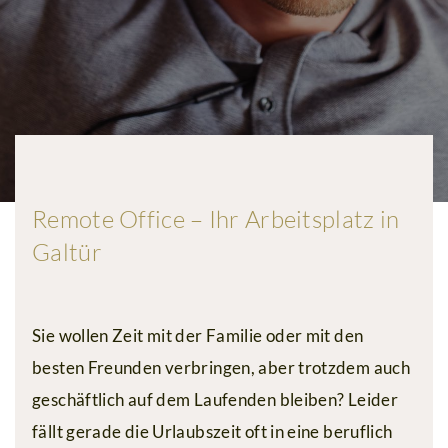
Events
Kulinarik
Suite
No.
5
Wellness
Remote Office – Ihr Arbeitsplatz in
Galtür
&
Spa
Annehmlichkeiten
Sie wollen Zeit mit der Familie oder mit den
besten Freunden verbringen, aber trotzdem auch
Familienzeit
geschäftlich auf dem Laufenden bleiben? Leider
Urlaub
fällt gerade die Urlaubszeit oft in eine beruflich