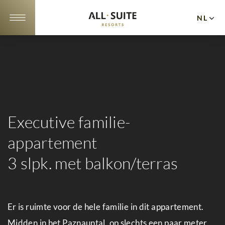
NL
DE
EN
Appartementen
Aanbiedingen
10
Executive familie-
redenen
appartement
Ligging
3 slpk. met balkon/terras
Galerij
Evenementen
Er is ruimte voor de hele familie in dit appartement.
Culinair
Midden in het Paznauntal, op slechts een paar meter