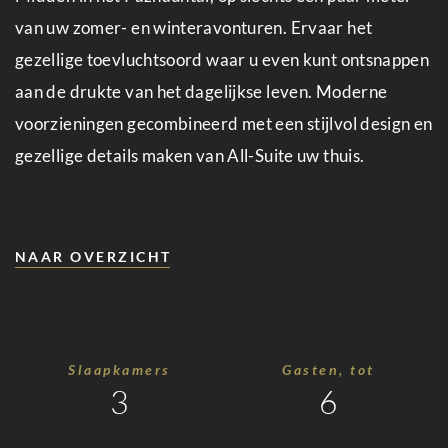
Suite
van uw zomer- en winteravonturen. Ervaar het
No.
gezellige toevluchtsoord waar u even kunt ontsnappen
5
aan de drukte van het dagelijkse leven. Moderne
voorzieningen gecombineerd met een stijlvol design en
Wellness
gezellige details maken van All-Suite uw thuis.
&
spa
Voorzieningen
NAAR OVERZICHT
Tijd
met
de
Slaapkamers
Gasten, tot
3
6
familie